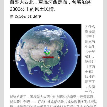
自驾大西北，重温河西走廊，领略沿路
2300公里的风土民情。
October 18, 2019
为什么
选择蒙
甘宁？
周末与
牛先生
共进早
餐时，
纪录片
《河西
走廊》
快接近
尾声了
，头脑
一拍，
就这么定了，国庆就去大西北!!! 别再纠结南亚or云贵高原，
就去蒙甘宁吧～～ 叮咚!!! 被这部纪录片成功洗脑!!! 飞机抵达
银川迎接我们的第一餐是牛红艳小姐与乔乐先生夫妇的接风