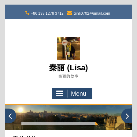
Skip
to
+86 138 1278 3712
qinli0702@gmail.com
content
秦丽 (Lisa)
秦丽的故事
Menu