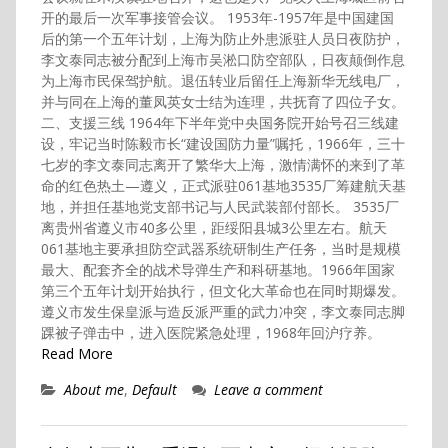
开的最后一次军事接管会议。 1953年-1957年是中国建国
后的第一个五年计划，上海为防止外患派驻人员日夜防护，
李文泰同志被分配到上海市吴淞口防空部队，日夜颠倒作息
为上海市民保驾护航。退伍转业后留任上海新华无线电厂，
并与同在上海的董凤英女士结为连理，共抚育了四位子女。
二、支援三线 1964年下半年党中央国务院开始号召三线建
设，牢记当时陈毅市长“建设国防力量”嘱托，1966年，三十
七岁的李文泰同志离开了繁华大上海，激情满怀的来到了革
命的红色热土—遵义，正式派驻061基地3535厂筹建航天基
地，并担任基地党支部书记与人民武装部付部长。 3535厂
离贵州省遵义市40多公里，距绥阳县城3公里左右。航天
061基地主要承担防空武器系统研制生产任务，当时是规模
最大、配套齐全的战术导弹生产和科研基地。1966年国家
第三个五年计划开始执行，但文化大革命也在同时期爆发。
遵义市发生保皇派与造反派严重的武力冲突，李文泰同志脚
踝被子弹击中，进入医院紧急处理，1968年回沪疗养。
Read More
About me
,
Default
Leave a comment