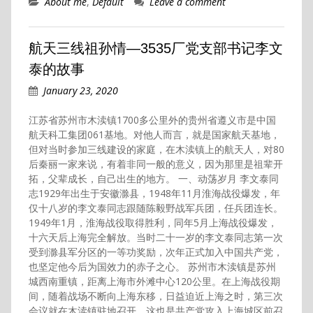
About me
,
Default
Leave a comment
航天三线祖孙情—3535厂党支部书记李文
泰的故事
January 23, 2020
江苏省苏州市木渎镇1700多公里外的贵州省遵义市是中国
航天科工集团061基地。对他人而言，就是国家航天基地，
但对当时参加三线建设的家庭，在木渎镇上的航天人，对80
后秦丽一家来说，有着非同一般的意义，因为那里是祖辈开
拓，父辈成长，自己出生的地方。 一、动荡岁月 李文泰同
志1929年出生于安徽滁县，1948年11月淮海战役爆发，年
仅十八岁的李文泰同志跟随陈毅野战军兵团，任兵团连长。
1949年1月，淮海战役取得胜利，同年5月上海战役爆发，
十六天后上海完全解放。当时二十一岁的李文泰同志第一次
受到滁县军分区的一等功奖励，次年正式加入中国共产党，
也坚定他今后为国效力的赤子之心。 苏州市木渎镇是苏州
城西南重镇，距离上海市外滩中心120公里。在上海战役期
间，随着战场不断向上海东移，日益迫近上海之时，第三次
会议就在木渎镇驻地召开，这也是共产党攻入上海城区前召