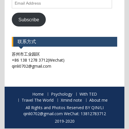
Email
Address
Subscribe
联系方式
苏州市工业园区
+86 138 1278 3712(Wechat)
qinli0702@gmail.com
Home
Psychology
With TED
Travel The World
Xmind note
About me
All Rights and Photos Reserved BY QIN/LI
qinli0702@gmail.com WeChat: 13812783712
2019-2020