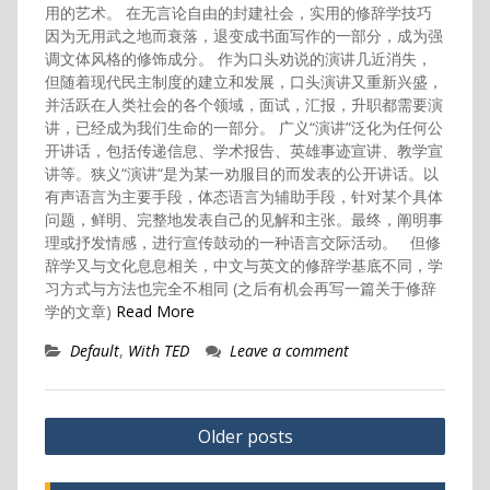
用的艺术。 在无言论自由的封建社会，实用的修辞学技巧
因为无用武之地而衰落，退变成书面写作的一部分，成为强
调文体风格的修饰成分。 作为口头劝说的演讲几近消失，
但随着现代民主制度的建立和发展，口头演讲又重新兴盛，
并活跃在人类社会的各个领域，面试，汇报，升职都需要演
讲，已经成为我们生命的一部分。 广义“演讲”泛化为任何公
开讲话，包括传递信息、学术报告、英雄事迹宣讲、教学宣
讲等。狭义“演讲“是为某一劝服目的而发表的公开讲话。以
有声语言为主要手段，体态语言为辅助手段，针对某个具体
问题，鲜明、完整地发表自己的见解和主张。最终，阐明事
理或抒发情感，进行宣传鼓动的一种语言交际活动。 但修
辞学又与文化息息相关，中文与英文的修辞学基底不同，学
习方式与方法也完全不相同 (之后有机会再写一篇关于修辞
学的文章)
Read More
Default
,
With TED
Leave a comment
Posts
Older posts
navigation