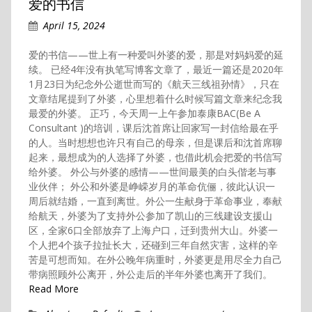
爱的书信
April 15, 2024
爱的书信——世上有一种爱叫外婆的爱，那是对妈妈爱的延
续。 已经4年没有执笔写博客文章了，最近一篇还是2020年
1月23日为纪念外公逝世而写的《航天三线祖孙情》，只在
文章结尾提到了外婆，心里想着什么时候写篇文章来纪念我
最爱的外婆。 正巧，今天周一上午参加泰康BAC(Be A
Consultant )的培训，课后沈首席让回家写一封信给最在乎
的人。当时想想也许只有自己的母亲，但是课后和沈首席聊
起来，最想成为的人选择了外婆，也借此机会把爱的书信写
给外婆。 外公与外婆的感情——世间最美的白头偕老与事
业伙伴； 外公和外婆是峥嵘岁月的革命伉俪，彼此认识一
周后就结婚，一直到离世。外公一生献身于革命事业，奉献
给航天，外婆为了支持外公参加了凯山的三线建设支援山
区，全家6口全部放弃了上海户口，迁到贵州大山。外婆一
个人把4个孩子拉扯长大，还碰到三年自然灾害，这样的辛
苦是可想而知。在外公晚年病重时，外婆更是用尽全力自己
带病照顾外公离开，外公走后的半年外婆也离开了我们。
Read More