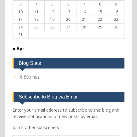
3
4
5
6
7
8
9
10
11
12
13
14
15
16
17
18
19
20
21
22
23
24
25
26
27
28
29
30
31
« Apr
Blog Stats
6,500 hits
Subscribe to Blog via Email
Enter your email address to subscribe to this blog and
receive notifications of new posts by email.
Join 2 other subscribers