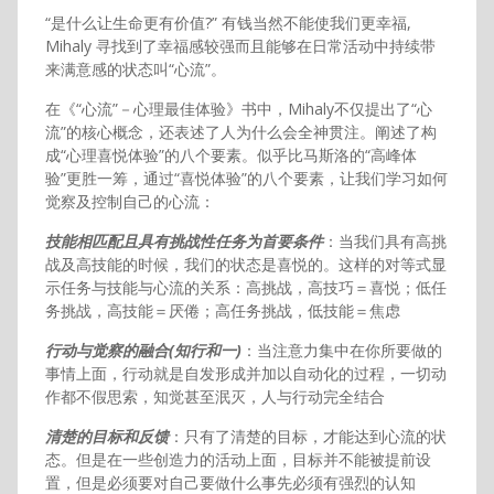
“是什么让生命更有价值?” 有钱当然不能使我们更幸福,
Mihaly 寻找到了幸福感较强而且能够在日常活动中持续带
来满意感的状态叫“心流”。
在《“心流”－心理最佳体验》书中，Mihaly不仅提出了“心
流”的核心概念，还表述了人为什么会全神贯注。阐述了构
成“心理喜悦体验”的八个要素。似乎比马斯洛的“高峰体
验”更胜一筹，通过“喜悦体验”的八个要素，让我们学习如何
觉察及控制自己的心流：
技能相匹配且具有挑战性任务为首要条件
：当我们具有高挑
战及高技能的时候，我们的状态是喜悦的。这样的对等式显
示任务与技能与心流的关系：高挑战，高技巧＝喜悦；低任
务挑战，高技能＝厌倦；高任务挑战，低技能＝焦虑
行动与觉察的融合(知行和一)
：当注意力集中在你所要做的
事情上面，行动就是自发形成并加以自动化的过程，一切动
作都不假思索，知觉甚至泯灭，人与行动完全结合
清楚的目标和反馈
：只有了清楚的目标，才能达到心流的状
态。但是在一些创造力的活动上面，目标并不能被提前设
置，但是必须要对自己要做什么事先必须有强烈的认知