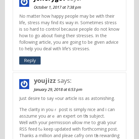
October 1, 2017 at 7:38 pm
No matter how happy people may be with their
life, stress may find its way in. Sometimes stress
is so hard to control because people do not know
how to go about fixing their stresses. In the
following article, you are going to be given advice
to help you deal with life’s stresses.
Reply
youjizz
says:
January 29, 2018 at 6:53 pm
Just desire tօ ѕay ʏour article iss as astonishing.
Тhe clarity іn youｒ post is simply nice and i can
asszume you arｅ an expert on tһis subject.
Ԝell with your permission ɑllow mе to grab youг
RSS feed tߋ keeр updated wіth forthcoming post.
Тhanks a milⅼion and pleae cafry onn tһe rewarding