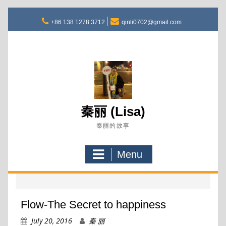
Skip
to
+86 138 1278 3712
qinli0702@gmail.com
content
秦丽 (Lisa)
秦丽的故事
Menu
Flow-The Secret to happiness
July 20, 2016
秦 丽