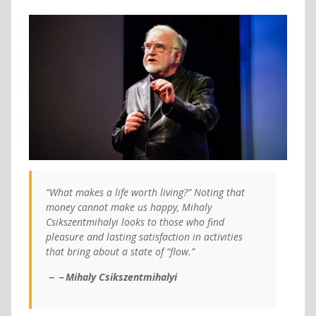
“What makes a life worth living?” Noting that
money cannot make us happy, Mihaly
Csikszentmihalyi looks to those who find
pleasure and lasting satisfaction in activities
that bring about a state of “flow.”
－－Mihaly Csikszentmihalyi