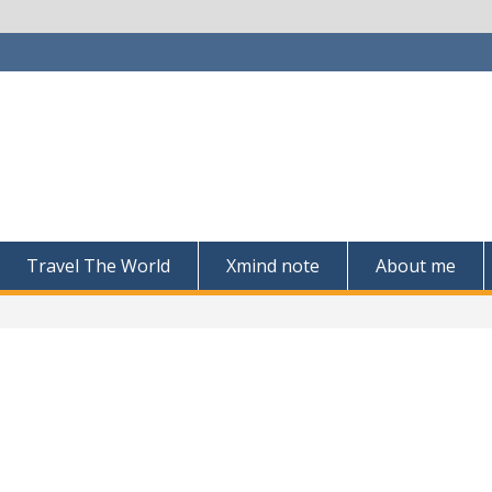
Travel The World
Xmind note
About me