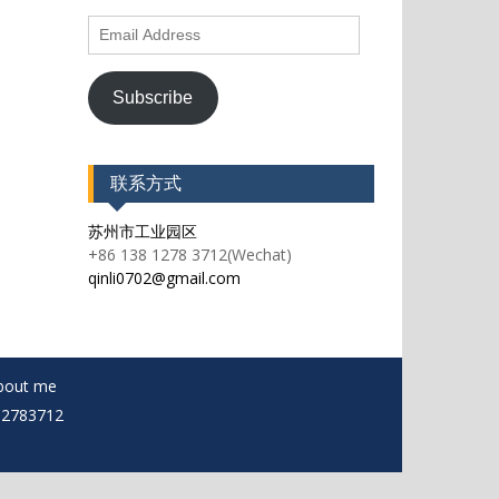
Email
Address
Subscribe
联系方式
苏州市工业园区
+86 138 1278 3712(Wechat)
qinli0702@gmail.com
bout me
812783712