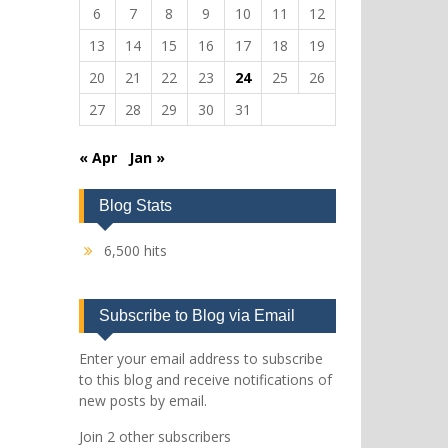
6
7
8
9
10
11
12
13
14
15
16
17
18
19
20
21
22
23
24
25
26
27
28
29
30
31
« Apr
Jan »
Blog Stats
6,500 hits
Subscribe to Blog via Email
Enter your email address to subscribe
to this blog and receive notifications of
new posts by email.
Join 2 other subscribers