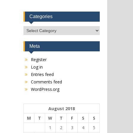
Categories
Categories
Meta
Register
Log in
Entries feed
Comments feed
WordPress.org
August 2018
M
T
W
T
F
S
S
1
2
3
4
5