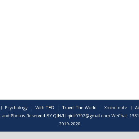
Psychology
With TED
Travel The World
Xmind note
A
ts and Photos Reserved BY QIN/LI qinli0702@gmail.com WeChat: 13
2019-2020