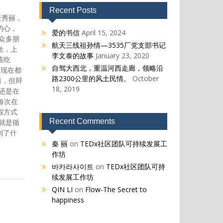
Recent Posts
景秀丽，
的心，
爱的书信
April 15, 2024
众多朋
航天三线祖孙情—3535厂党支部书记
坐，上
李文泰的故事
January 23, 2020
该吃
自驾大西北，重温河西走廊，领略沿
，现在都
路2300公里的风土民情。
October
习，但辩
18, 2019
还是在
每次在
假方式
Recent Comments
就是循
到了什
秦 丽
on
TEDx社区团队可持续发展工
作坊
바카라사이트
on
TEDx社区团队可持
续发展工作坊
QIN LI
on
Flow-The Secret to
happiness