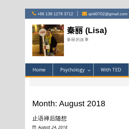
Skip
+86 138 1278 3712
qinli0702@gmail.com
to
content
秦丽 (Lisa)
秦丽的故事
Home
Psychology
With TED
Month:
August 2018
止语禅后随想
August 24, 2018