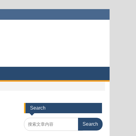
Search
Search
for: