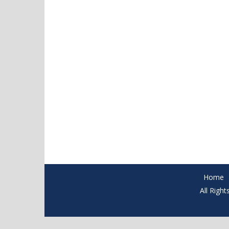
Home
All Righ