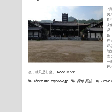
7
民
期
友
课
饭
在
证
随
尝
一
环
么，就只是打坐。
Read More
About me
,
Psychology
禅修 冥想
Leave