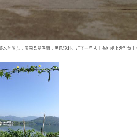
地著名的景点，周围风景秀丽，民风淳朴。赶了一早从上海虹桥出发到黄山