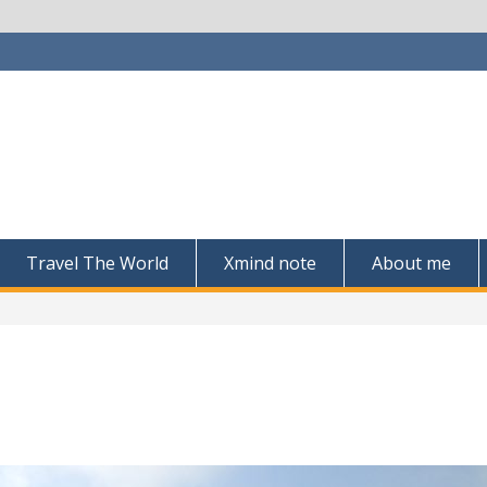
Travel The World
Xmind note
About me