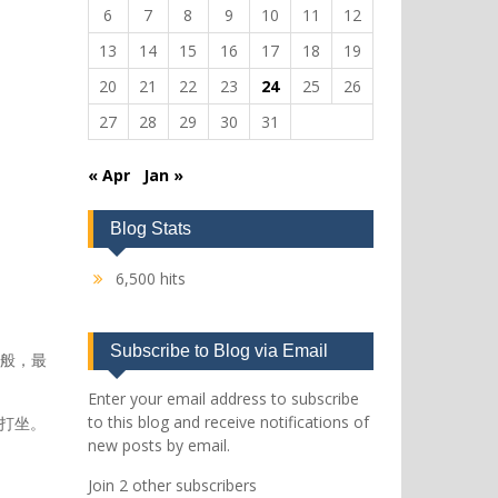
6
7
8
9
10
11
12
13
14
15
16
17
18
19
20
21
22
23
24
25
26
27
28
29
30
31
« Apr
Jan »
Blog Stats
6,500 hits
Subscribe to Blog via Email
般，最
Enter your email address to subscribe
to this blog and receive notifications of
是打坐。
new posts by email.
Join 2 other subscribers