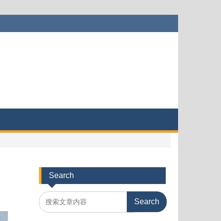
Search
Search
for: