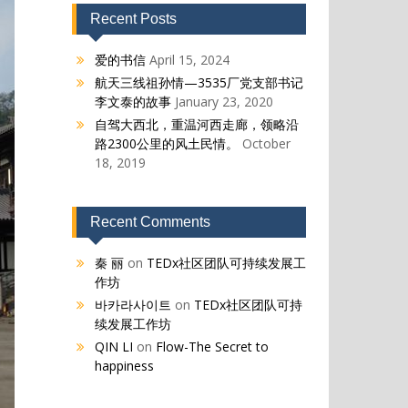
Recent Posts
爱的书信
April 15, 2024
航天三线祖孙情—3535厂党支部书记
李文泰的故事
January 23, 2020
自驾大西北，重温河西走廊，领略沿
路2300公里的风土民情。
October
18, 2019
Recent Comments
秦 丽
on
TEDx社区团队可持续发展工
作坊
바카라사이트
on
TEDx社区团队可持
续发展工作坊
QIN LI
on
Flow-The Secret to
happiness