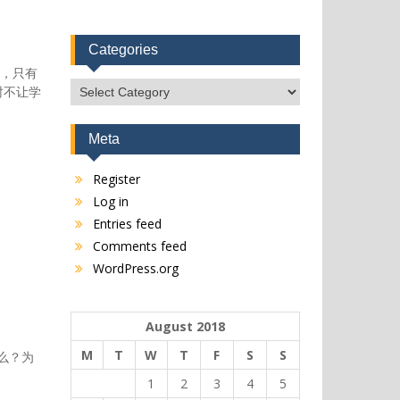
Categories
，只有
Categories
时不让学
Meta
Register
Log in
Entries feed
Comments feed
WordPress.org
August 2018
M
T
W
T
F
S
S
么？为
1
2
3
4
5