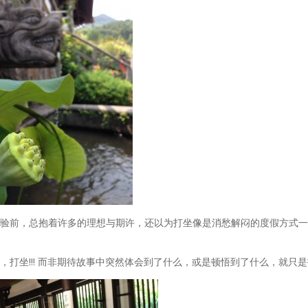
验前，总抱着许多的理想与期许，还以为打坐像是消愁解闷的度假方式一
打坐!!! 而非期待故事中突然体会到了什么，或是顿悟到了什么，就只