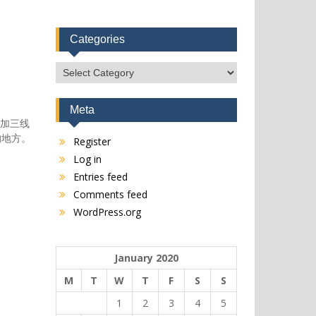
Categories
Categories
Meta
参加三线
的地方。
Register
Log in
Entries feed
Comments feed
WordPress.org
January 2020
M
T
W
T
F
S
S
1
2
3
4
5