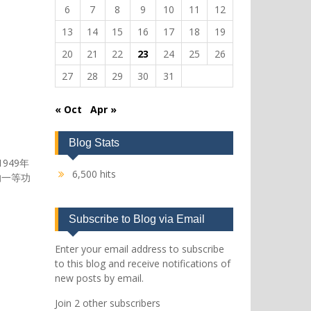
6
7
8
9
10
11
12
13
14
15
16
17
18
19
20
21
22
23
24
25
26
27
28
29
30
31
« Oct
Apr »
Blog Stats
949年
6,500 hits
的一等功
Subscribe to Blog via Email
Enter your email address to subscribe
to this blog and receive notifications of
new posts by email.
Join 2 other subscribers