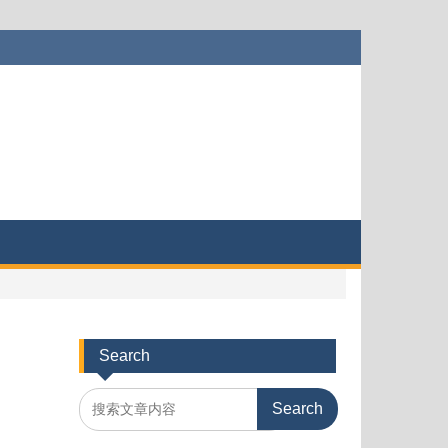
Search
Search
for: