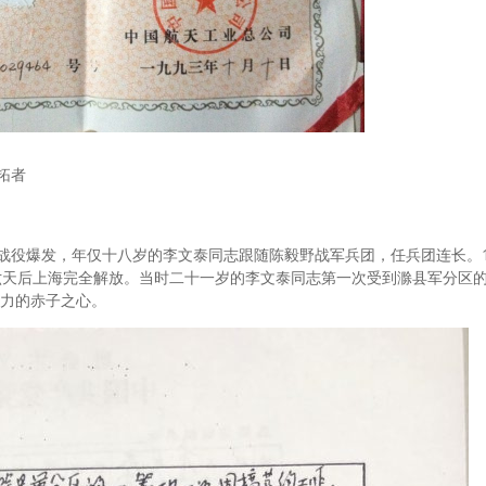
开拓者
淮海战役爆发，年仅十八岁的李文泰同志跟随陈毅野战军兵团，任兵团连长。1
六天后上海完全解放。当时二十一岁的李文泰同志第一次受到滁县军分区
力的赤子之心。