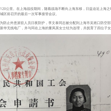
120公里。在上海战役期间，随着战场不断向上海东移，日益迫近上海之
城区前召开的最后一次军事接管会议。
，上海为防止外患派驻人员日夜防护，李文泰同志被分配到上海市吴淞口防空
新华无线电厂，并与同在上海的董凤英女士结为连理，共抚育了四位子女