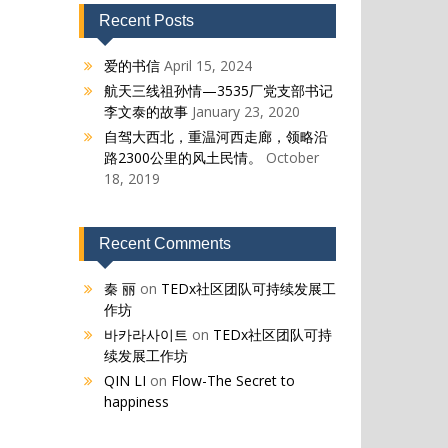
Recent Posts
爱的书信
April 15, 2024
航天三线祖孙情—3535厂党支部书记
李文泰的故事
January 23, 2020
自驾大西北，重温河西走廊，领略沿
路2300公里的风土民情。
October
18, 2019
Recent Comments
秦 丽
on
TEDx社区团队可持续发展工
作坊
바카라사이트
on
TEDx社区团队可持
续发展工作坊
QIN LI
on
Flow-The Secret to
happiness