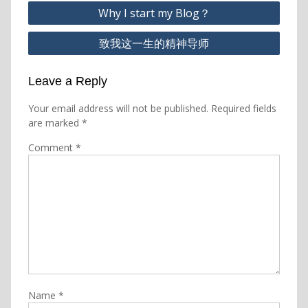
Post
Why I start my Blog？
navigation
致我这一生的精神导师
Leave a Reply
Your email address will not be published.
Required fields
are marked
*
Comment
*
Name
*