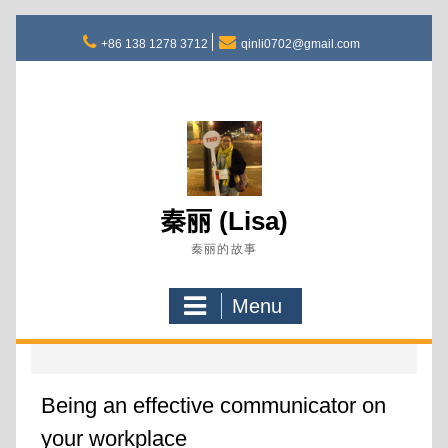
Skip
to
+86 138 1278 3712
qinli0702@gmail.com
content
秦丽 (Lisa)
秦丽的故事
Menu
Being an effective communicator on
your workplace