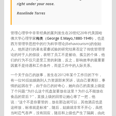
right under your nose.
Roselinde Torres
管理心理学中非常经典的案列发生在20世纪20年代美国哈
佛大学心理学家
梅奥（George E.Mayo,1880-1949）
, 也是
西方管理学思想中的行为科学理论(Behaviourism)的创始
人。他所进行的著名霍桑试验的研究结果否定了传统管理理
论的对于人的假设，表明了员工不是被动、孤立的个体，他
们的行为不仅只是受工资的刺激，反之，影响效率的最重要
因素不是待遇和工作条件，而是工作中的人际关系。
一个关于自己的故事，发生在2012年某个工作日的下午，
有一位90后姑娘跑到人力资源部来哭诉，说自己要离职，事
情的起因在于，由于自己的好奇心，她向自己的直接上级提
了个问题:“为什么这个托盘架要放在这里？为什么不能放在
食品的背后？”，直接上级的回答让她心寒了一把，他
说：“这个不是你要管的，放在那边就可以，其他酒店也是
这样放，标准就是标准”，随后，姑娘就非常不开心，虽然
当时忍气吞声，没有回应，随后和上级也产生了隔阂，由此