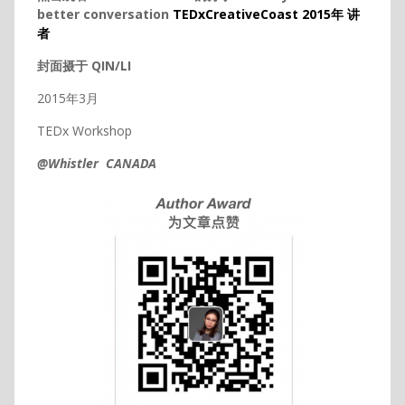
better conversation
TEDxCreativeCoast 2015年 讲
者
封面摄于 QIN/LI
2015年3月
TEDx Workshop
@Whistler CANADA